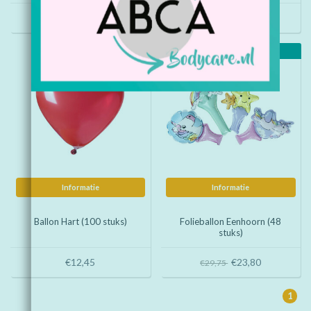
€34,20
€23,80
€29,75
Aanbieding
Informatie
Informatie
Ballon Hart (100 stuks)
Folieballon Eenhoorn (48
stuks)
€12,45
€23,80
€29,75
1