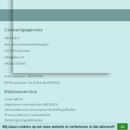
Contactgegevens
ABCA B.V.
Ant. van Leeuwenhoekweg 7
5151 DV Drunen
info@abca.nl
0416 375600
KvK nummer: 18042704
BTW nummer: NL 8184.46.390.B01
Klantenservice
Over ABCA
Algemene voorwaarden ABCA B.V.
Verzendkosten, levertijd en bestelling afhalen
Privacy policy & Cookiebeleid
Betalingsmogelijkheden
Retourneren
Wij slaan cookies op om onze website te verbeteren. Is dat akkoord?
Ja