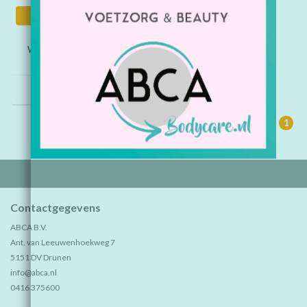
Informatie
Waxinelichthouder uiltje 4
stuks (Voorraad 5 sets
OP=OP)
€5,35
1
Contactgegevens
ABCA B.V.
Ant. van Leeuwenhoekweg 7
5151 DV Drunen
info@abca.nl
0416 375600