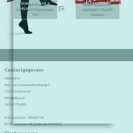
SOKKEN FALKE &
SALE MEDISCHE
BURLINGTON DAMES
KLEDING/ POLO'S
TIP
DAMES
Contactgegevens
ABCA B.V.
Ant. van Leeuwenhoekweg 7
5151 DV Drunen
info@abca.nl
0416 375600
KvK nummer: 18042704
BTW nummer: NL 8184.46.390.B01
Klantenservice