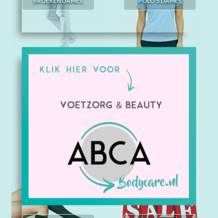
BROEKEN DAMES
POLO'S DAMES
TEN CATE & BASICS
COMFORT &
DAMES
OUTDOOR KLEDING