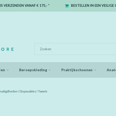
S VERZENDEN VANAF € 175,- *
BESTELLEN IN EEN VEILIG
den
Beroepskleding
Praktijkschoenen
Anat
enodigdheden
/
Disposables
/
Towels