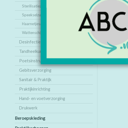
Sterilisatiezakjes
Speekselzuigers
Haarnetjes/ Bandeaus
Wattenschijfjes/ staafjes
Desinfectie & reiniging
Tandheelkundige producten
Poetsinstructie
Gebitsverzorging
Sanitair & Praktijk
Praktijkinrichting
Hand- en voetverzorging
Drukwerk
Beroepskleding