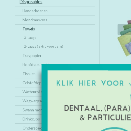
Disposables
Handschoenen
Mondmaskers
Towels
3- Laags
2- Laags ( extra voordelig)
Traypapier
Hoofdsteunzakken
Tissues
Celstofdeppers
Wattenrollen
Wegwerpschorten
Swann morton mesjes
Drinkcups
Onderzoeksbankpapier