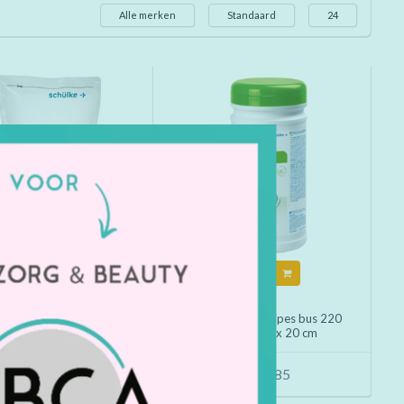
Alle merken
Standaard
24
Kopen
Kopen
ülke Mikrozid sensitive
Mikrozid AF Wipes bus 220
s navulling 20 x 20 cm (
tissues 20 x 20 cm
200 wipes)
€14,95
€15,85