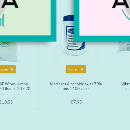
Kopen
Kopen
 AF Wipes Jumbo
Medisept Alcoholdoekjes 70%
Mikr
20 tissues 20 x 20
bus á 100 stuks
pl
cm
desi
mm
€13,55
€7,95