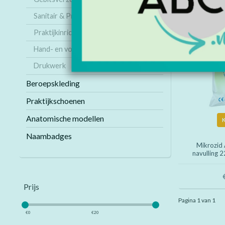
Sanitair & Praktijk
Praktijkinrichting
Hand- en voetverzorging
Drukwerk
Beroepskleding
Praktijkschoenen
Anatomische modellen
Naambadges
Mikrozid
navulling 2
Prijs
Pagina 1 van 1
€
0
€
20