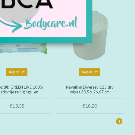
Kopen
Kopen
ozid® GREEN LINE 100%
Navulling Diversey 125 dry
asticvrije reinigings- en
wipes 30,5 x 26,67 cm
nfectiedoekjes 180 x 200
 NIEUW! (114 stuks)
€13,35
€18,20
1