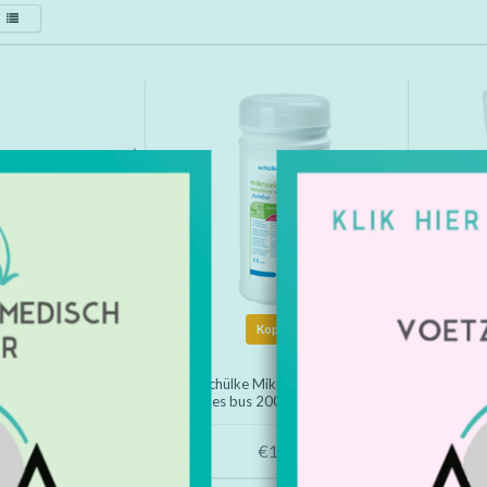
Kopen
Kopen
 universal wipes
Schülke Mikrozid Sensitive
Sch
x 25 cm desinfectie
wipes bus 200 tissues 20 x 20
wipe
p. á 80 wipes)
cm
€14,22
€16,50