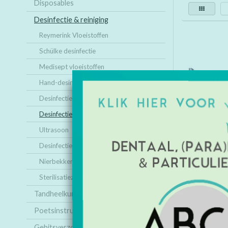
Disposables
Desinfectie & reiniging
Reymerink Vloeistoffen
Schülke desinfectie
Medisept vloeistoffen
Hand-desinfectie & reiniging
Desinfectiezuilen & dispensers
Desinfectie Wipes
Ultrasoon
Desinfectie & Reiniging diversen
Nierbekkenschaaltjes
Sterilisatiezakjes
Mikrozid
premium 25 
Tandheelkundige producten
( ver
Poetsinstructie
Gebitsverzorging