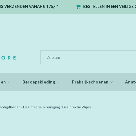
S VERZENDEN VANAF € 175,- *
BESTELLEN IN EEN VEILIG
den
Beroepskleding
Praktijkschoenen
Anat
enodigdheden
/
Desinfectie & reiniging
/
Desinfectie Wipes