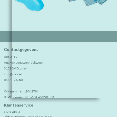
Contactgegevens
ABCA B.V.
Ant. van Leeuwenhoekweg 7
5151 DV Drunen
info@abca.nl
0416 375600
KvK nummer: 18042704
BTW nummer: NL 8184.46.390.B01
Klantenservice
Over ABCA
Algemene voorwaarden ABCA B.V.