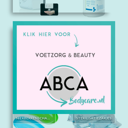
ULTRASOON
DESINFECTIE &
REINIGING DIVERSEN
NIERBEKKENSCHAALTJES
STERILISATIEZAKJES