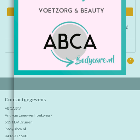
Informatie
Informatie
Desinfectiezuil met
Varta C Batterijen (4 stuks)
Touchless Alcohol-spray
dispenser met lekbakje
€89,95
€5,40
1
Contactgegevens
ABCA B.V.
Ant. van Leeuwenhoekweg 7
5151 DV Drunen
info@abca.nl
0416 375600