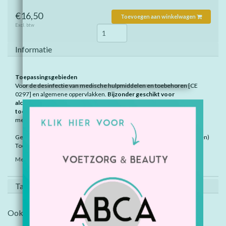
€16,50
Toevoegen aan winkelwagen
Excl. btw
Informatie
Toepassingsgebieden
Voor de desinfectie van medische hulpmiddelen en toebehoren [CE
0297] en algemene oppervlakken.
Bijzonder geschikt voor
alcoholgevoelige oppervlakken (waaronder plexiglas en ultrasoon
toebehoren).
Niet gebruiken op (onbehandelde) oppervlakken (o.a.
metalen) die gevoelig zijn voor water (i.v.m. kans op roestvorming).
Geregistreerd bij het Ctgb als PT2 biocide (desinfectie van oppervlakken)
Toelatingsnummer 13744 N
Meer informatie productblad:
klik hier
Tags (0)
Ook interessant?