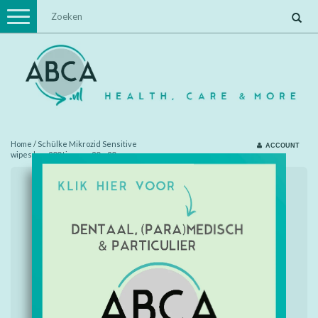
Toggle
navigation
Home
/
Schülke Mikrozid Sensitive
ACCOUNT
wipes bus 200 tissues 20 x 20 cm