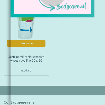
Informatie
Schülke Mikrozid sensitive
wipes navulling 20 x 20
cm ( 200 wipes)
€14,95
Contactgegevens