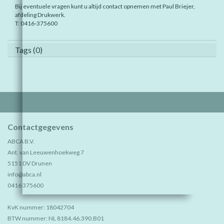
Bij eventuele vragen kunt u altijd contact opnemen met Paul Briejer,
afdeling Drukwerk.
T: 0416-375600
Tags (0)
Contactgegevens
ABCA B.V.
Ant. van Leeuwenhoekweg 7
5151 DV Drunen
info@abca.nl
0416 375600
KvK nummer: 18042704
BTW nummer: NL 8184.46.390.B01