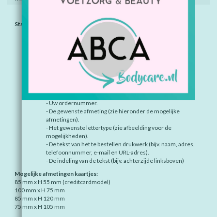
Stappenplan:
Bepaal het artikelnummer van het te bestellen drukwerk
(bijv. AK 001)
Bepaal de kleur (bijv. 20 blauw).
Kies het aantal dat u wilt bestellen en plaats in de
winkelwagen.
Nadat u besteld heeft, gelieve in een mail
aan
info@abca.nl
het volgende aangeven:
- Uw ordernummer.
- De gewenste afmeting (zie hieronder de mogelijke
afmetingen).
- Het gewenste lettertype (zie afbeelding voor de
mogelijkheden).
- De tekst van het te bestellen drukwerk (bijv. naam, adres,
telefoonnummer, e-mail en URL-adres).
- De indeling van de tekst (bijv. achterzijde linksboven)
Mogelijke afmetingen kaartjes:
85 mm x H 55 mm (creditcardmodel)
100 mm x H 75 mm
85 mm x H 120 mm
75 mm x H 105 mm