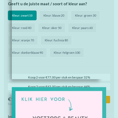
Geeft u de juiste maat / soort of kleur aan?
Kleur: zwart 10
Kleur: blauw 20
Kleur: groen 30
Kleur: rood 40
Kleur: oker 50
Kleur: paars 60
Kleur: oranje 70
Kleur: fuchsia 80
Kleur: donkerblauw 90
Kleur: felgroen 100
Koop 2 voor €77,00 per stuk en bespaar 32%
Koop 3 voor €63,00 per stuk en bespaar 44%
€113,00
Toevoegen aan winkelwagen
Excl. btw
Informatie