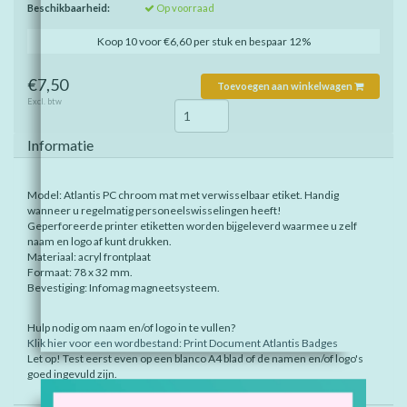
Beschikbaarheid:
Op voorraad
Koop 10 voor €6,60 per stuk en bespaar 12%
€7,50
Toevoegen aan winkelwagen
Excl. btw
Informatie
Model: Atlantis PC chroom mat met verwisselbaar etiket. Handig
wanneer u regelmatig personeelswisselingen heeft!
Geperforeerde printer etiketten worden bijgeleverd waarmee u zelf
naam en logo af kunt drukken.
Materiaal: acryl frontplaat
Formaat: 78 x 32 mm.
Bevestiging: Infomag magneetsysteem.
Hulp nodig om naam en/of logo in te vullen?
Klik hier voor een wordbestand: Print Document Atlantis Badges
Let op! Test eerst even op een blanco A4 blad of de namen en/of logo's
goed ingevuld zijn.