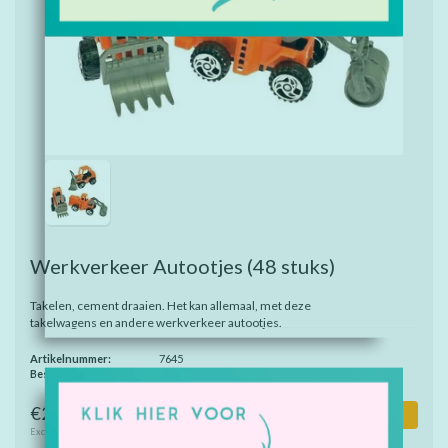
Werkverkeer Autootjes
(48 stuks)
Takelen, cement draaien. Het kan allemaal, met deze
takelwagens en andere werkverkeer autootjes.
Artikelnummer:
7645
Beschikbaarheid:
Op voorraad
€22,25
Toevoegen aan winkelwagen
Excl. btw