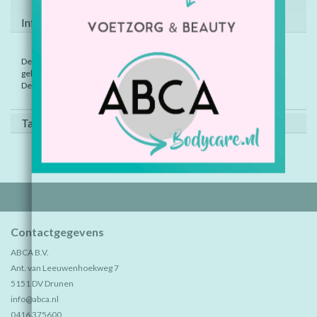
Informatie
De werkverkeer autootjes worden in willekeurige kleuren en types
geleverd.
De autootjes zijn zo'n 7 cm groot.
Tags (0)
Contactgegevens
ABCA B.V.
Ant. van Leeuwenhoekweg 7
5151 DV Drunen
info@abca.nl
0416 375600