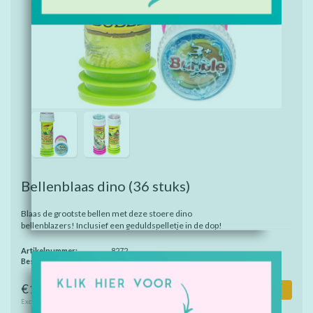
Bellenblaas dino
(36 stuks)
Blaas de grootste bellen met deze stoere dino
bellenblazers! Inclusief een geduldspelletje in de dop!
Artikelnummer:
8272
Beschikbaarheid:
Op voorraad
€18,95
Toevoegen aan winkelwagen
Excl. btw