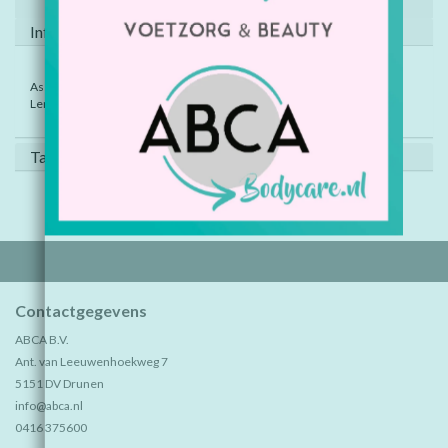
Informatie
Assorti kleuren geleverd.
Lengte: 10,5 cm.
Tags (0)
Contactgegevens
ABCA B.V.
Ant. van Leeuwenhoekweg 7
5151 DV Drunen
info@abca.nl
0416 375600