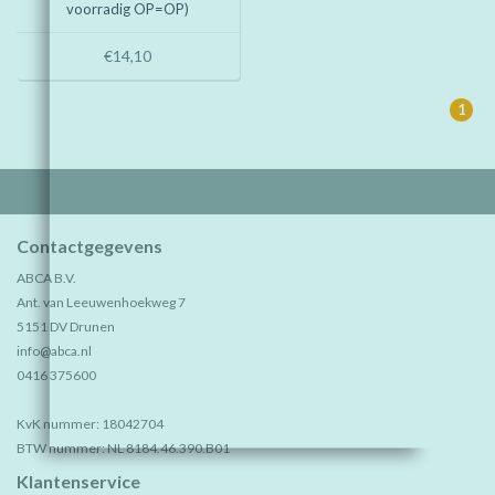
voorradig OP=OP)
€14,10
1
Contactgegevens
ABCA B.V.
Ant. van Leeuwenhoekweg 7
5151 DV Drunen
info@abca.nl
0416 375600
KvK nummer: 18042704
BTW nummer: NL 8184.46.390.B01
Klantenservice