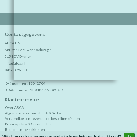
Contactgegevens
ABCA B.V.
Ant. van Leeuwenhoekweg 7
5151 DV Drunen
info@abca.nl
0416 375600
KvK nummer: 18042704
BTW nummer: NL 8184.46.390.B01
Klantenservice
Over ABCA
Algemene voorwaarden ABCA B.V.
Verzendkosten, levertijd en bestelling afhalen
Privacy policy & Cookiebeleid
Betalingsmogelijkheden
Retourneren
Wij slaan cookies op om onze website te verbeteren. Is dat akkoord?
Ja