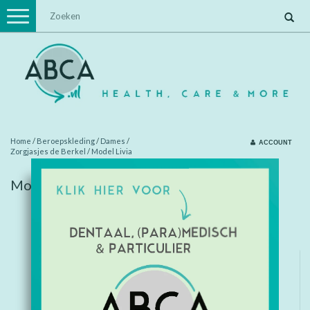
Toggle
navigation
Home
/
Beroepskleding
/
Dames
/
ACCOUNT
Zorgjasjes de Berkel
/
Model Livia
Model Livia