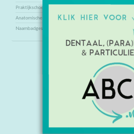
Praktijkschoenen
Anatomische modellen
Naambadges