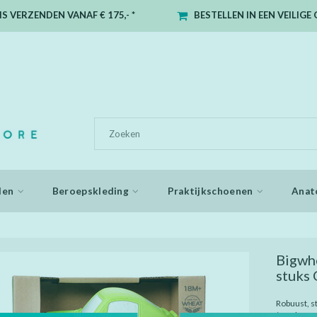
S VERZENDEN VANAF € 175,- *
BESTELLEN IN EEN VEILIG
den
Beroepskleding
Praktijkschoenen
Anat
Bigwhe
stuks
Robuust, s
(vrachtwag