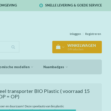
E OMGEVING
SNELLE LEVERING & GOEDE SERVICE
Inloggen
|
Registreren
WINKELWAGEN
0
Producten
omische modellen
Naambadges
el transporter BIO Plastic ( voorraad 15
 OP = OP)
toer en duurzaam! Deze speelauto van bio plastic
en, ambulance of meer) komt in een mooie