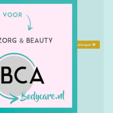
verpakking. Klaar voor uren speelplezier. Assorti
eleverd. Afm. verp. 11,5 x 17 cm.
mmer:
9057
rheid:
Op voorraad
Toevoegen aan winkelwagen