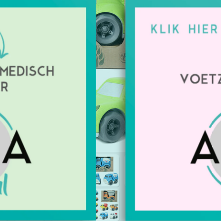
kartonnen 
modellen g
Artikelnu
Beschikbaa
€5,15
Excl. btw