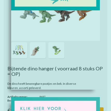
Bijtende dino hanger ( voorraad 8 stuks OP
= OP)
De dino heeft beweegbare pootjes en bek. In diverse
kleuren, assorti geleverd.
Artikelnummer:
8697
Beschikbaarheid:
Op voorraad
€1,15
Toevoegen aan winkelwagen