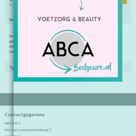
Excl. btw
Informatie
De dino heeft beweegbare pootjes en bek. In diverse kleuren, assorti
geleverd.
Afm.: 8 cm.
Geschikt vanaf 3 jaar.
Tags (0)
Contactgegevens
ABCA B.V.
Ant. van Leeuwenhoekweg 7