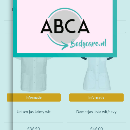
Damesjas kort Shirley wit
Damesjas Lea Zand
€47,95
€39,95
Informatie
Informatie
Unisex jas Jaimy wit
Damesjas Livia wit/navy
€36,50
€46,00