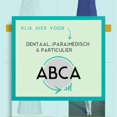
Informatie
Informatie
Damesjas Jill wit/fuchsia
Damesjas Jill Paars
€39,95
€45,75