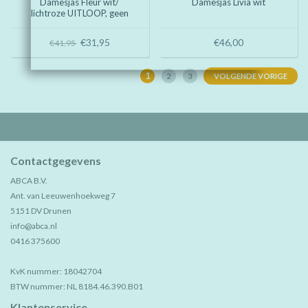
Damesjas Fleur wit/
Damesjas Livia wit
lichtroze UITLOOP, geen
retour mogelijk
€31,95
€46,00
€41,95
1
2
3
VOLGENDE VORIGE
Contactgegevens
ABCA B.V.
Ant. van Leeuwenhoekweg 7
5151 DV Drunen
info@abca.nl
0416 375600
KvK nummer: 18042704
BTW nummer: NL 8184.46.390.B01
Klantenservice