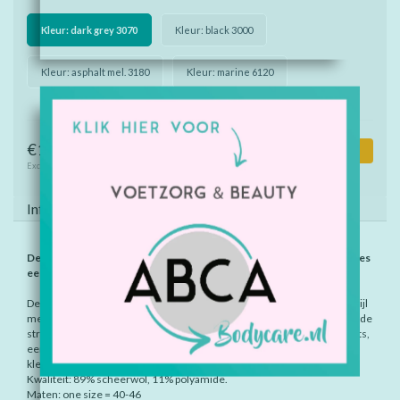
Kleur: dark grey 3070
Kleur: black 3000
Kleur: asphalt mel. 3180
Kleur: marine 6120
€14,90
Toevoegen aan winkelwagen
Excl. btw
Informatie
Deze Burlington sokken zijn alleen per set van 3 paar te bestellen. Kies
een aantal dat een veelvoud is van 3 ( zoals 3, 6, 9, 12...).
Deze sokken zijn gemaakt van wol van hoge kwaliteit en combineren stijl
met verwarmend comfort. De opvallende grof gebreide look met geribde
structuur geeft ze een rustieke touch die, in combinatie met ruige boots,
een vleugje country chic toevoegt aan elke casual look. De elegante
kleuren maken ze de perfecte outfitpartners voor frisse dagen.
Kwaliteit: 89% scheerwol, 11% polyamide.
Maten: one size = 40-46