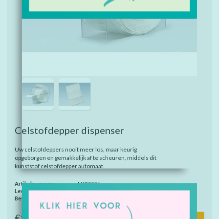
Celstofdepper dispenser
Uw celstofdeppers nooit meer los, maar keurig
opgeborgen en gemakkelijk af te scheuren, middels dit
kunststof celstofdepper automaat.
Artikelnummer:
M022996
Levertijd:
Binnen 2-4 werkdagen
Beschikbaarheid:
Op voorraad
€16,95
Toevoegen aan winkelwagen