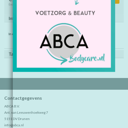
Excl. btw
Informatie
In een automaat past een rol celstofdeppers.
Tags (0)
Contactgegevens
ABCA B.V.
Ant. van Leeuwenhoekweg 7
5151 DV Drunen
info@abca.nl