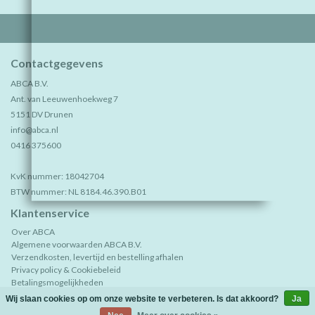
Contactgegevens
ABCA B.V.
Ant. van Leeuwenhoekweg 7
5151 DV Drunen
info@abca.nl
0416 375600
KvK nummer: 18042704
BTW nummer: NL 8184.46.390.B01
Klantenservice
Over ABCA
Algemene voorwaarden ABCA B.V.
Verzendkosten, levertijd en bestelling afhalen
Privacy policy & Cookiebeleid
Betalingsmogelijkheden
Retourneren
Wij slaan cookies op om onze website te verbeteren. Is dat akkoord?
Ja
Sample aanvraag, bezoek showroom óf vertegenwoordiger?
(0)
| €0,00