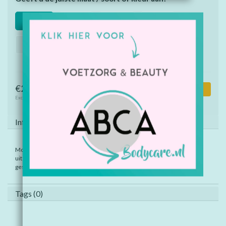
Maat: XS
Maat: S
Maat: M
Maat: L
Maat: XL
Maat: XXL
€26,95
Toevoegen aan winkelwagen
Excl. btw
Informatie
Modern vest zonder capuchon met een professionele en verzorgde
uitstraling. Het vest is gemaakt van hoogwaardige, zachte en
gestabiliseerde kwaliteit die mooi blijft, ook bij intensief wassen.
Tags (0)