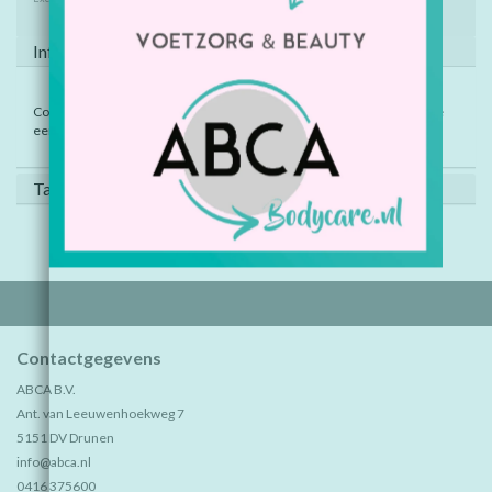
Informatie
Combi-instrument met aan de ene zijde een vijl en aan de andere zijde
een lepeltje.
Tags (0)
Contactgegevens
ABCA B.V.
Ant. van Leeuwenhoekweg 7
5151 DV Drunen
info@abca.nl
0416 375600