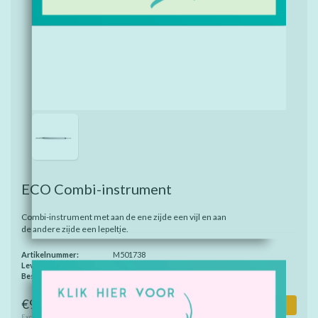
ECO Combi-instrument
Combi-instrument met aan de ene zijde een vijl en aan
de andere zijde een lepeltje.
Artikelnummer:
M501738
Levertijd:
Binnen 2-4 werkdagen
Beschikbaarheid:
Op voorraad
€9,95
Toevoegen aan winkelwagen
Excl. btw