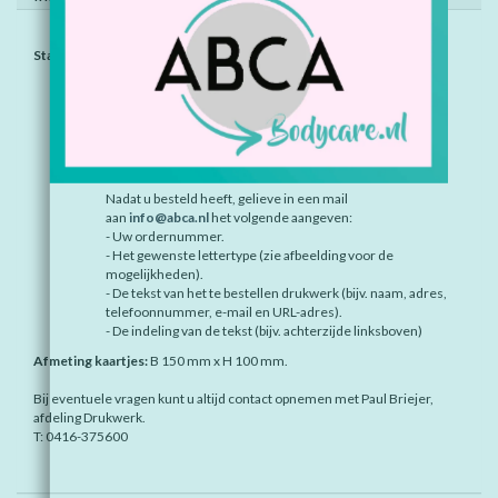
Stappenplan:
Bepaal het artikelnummer van het te bestellen drukwerk
(bijv. AK 001)
Bepaal de kleur (bijv. 20 blauw).
Kies het aantal dat u wilt bestellen en plaats in de
winkelwagen.
Nadat u besteld heeft, gelieve in een mail
aan
info@abca.nl
het volgende aangeven:
- Uw ordernummer.
- Het gewenste lettertype (zie afbeelding voor de
mogelijkheden).
- De tekst van het te bestellen drukwerk (bijv. naam, adres,
telefoonnummer, e-mail en URL-adres).
- De indeling van de tekst (bijv. achterzijde linksboven)
Afmeting kaartjes:
B 150 mm x H 100 mm.
Bij eventuele vragen kunt u altijd contact opnemen met Paul Briejer,
afdeling Drukwerk.
T: 0416-375600