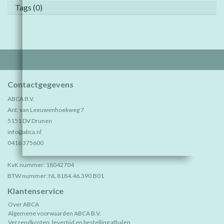
Tags (0)
Contactgegevens
ABCA B.V.
Ant. van Leeuwenhoekweg 7
5151 DV Drunen
info@abca.nl
0416 375600
KvK nummer: 18042704
BTW nummer: NL 8184.46.390.B01
Klantenservice
Over ABCA
Algemene voorwaarden ABCA B.V.
Verzendkosten, levertijd en bestelling afhalen