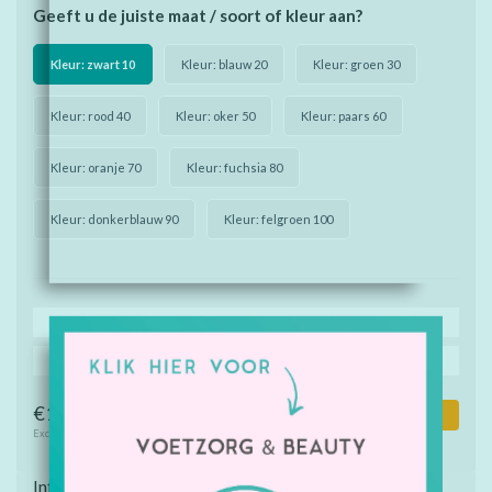
Geeft u de juiste maat / soort of kleur aan?
Kleur: zwart 10
Kleur: blauw 20
Kleur: groen 30
Kleur: rood 40
Kleur: oker 50
Kleur: paars 60
Kleur: oranje 70
Kleur: fuchsia 80
Kleur: donkerblauw 90
Kleur: felgroen 100
Koop 2 voor €86,00 per stuk en bespaar 36%
Koop 3 voor €73,67 per stuk en bespaar 45%
€134,00
Toevoegen aan winkelwagen
Excl. btw
Informatie