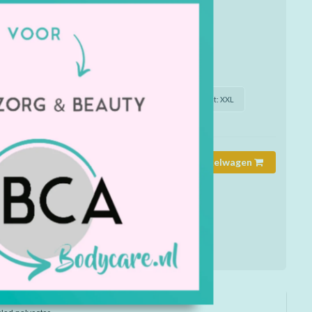
dat aanvoelt als katoen. Twee zakken met ritssluiting
mmer:
1909137
rheid:
Op voorraad
de juiste maat / soort of kleur aan?
S
Maat: S
Maat: M
Maat: L
Maat: XXL
Toevoegen aan winkelwagen