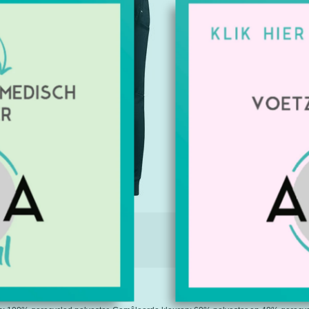
polyester 
Artikelnu
Beschikbaa
Geeft u 
Maat: X
€44,00
Excl. btw
IE
TAGS (0)