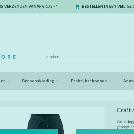
S VERZENDEN VANAF € 175,- *
BESTELLEN IN EEN VEILIG
den
Beroepskleding
Praktijkschoenen
Anat
Craft
Casual jog
gerecycled
Comfortabe