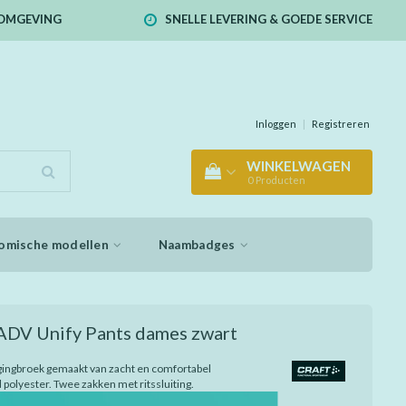
E OMGEVING
SNELLE LEVERING & GOEDE SERVICE
Inloggen
|
Registreren
WINKELWAGEN
0
Producten
omische modellen
Naambadges
 ADV Unify Pants dames zwart
gingbroek gemaakt van zacht en comfortabel
 polyester. Twee zakken met ritssluiting.
le pasvorm. Zacht en comfortabel gerecycled