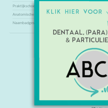
Praktijkschoenen
Anatomische modellen
Naambadges
INFORMAT