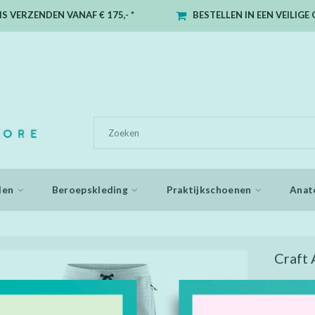
S VERZENDEN VANAF € 175,- *
BESTELLEN IN EEN VEILIG
den
Beroepskleding
Praktijkschoenen
Anat
Craft 
Casual jog
gerecycled
Comfortabe