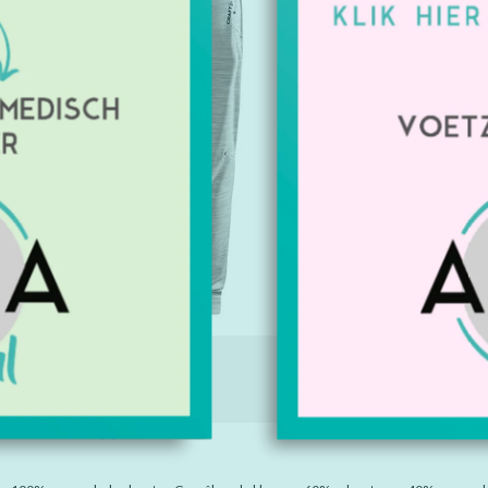
polyester d
Artikelnu
Beschikbaa
Geeft u 
Maat: S
€44,00
Excl. btw
IE
TAGS (0)