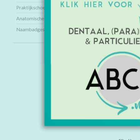
Praktijkschoenen
Anatomische modellen
Naambadges
INFORMAT