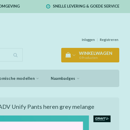
E OMGEVING
SNELLE LEVERING & GOEDE SERVICE
Inloggen
|
Registreren
WINKELWAGEN
0
Producten
omische modellen
Naambadges
ADV Unify Pants heren grey melange
gingbroek gemaakt van zacht en comfortabel
 polyester. Twee zakken met ritssluiting.
le pasvorm. Zacht en comfortabel gerecycled