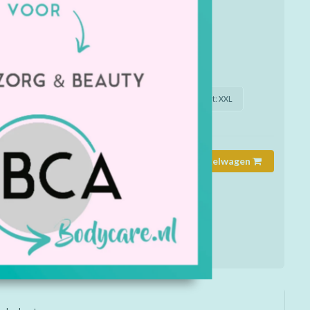
at aanvoelt als katoen. Twee zakken met ritssluiting.
mmer:
1909136
rheid:
Op voorraad
de juiste maat / soort of kleur aan?
Maat: M
Maat: L
Maat: XL
Maat: XXL
Toevoegen aan winkelwagen