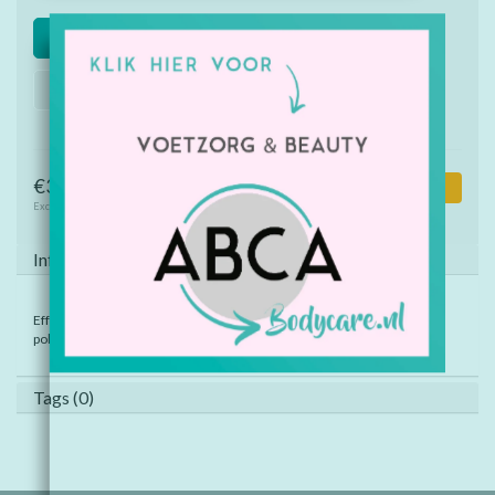
Maat: XS
Maat: S
Maat: M
Maat: L
Maat: XL
Maat: XXL
€32,00
Toevoegen aan winkelwagen
Excl. btw
Informatie
Effen kleuren: 100% gerecycled polyester. Gemêleerde kleuren: 50%
polyester en 50% gerecycled polyester.
Tags (0)