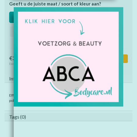
Geeft u de juiste maat / soort of kleur aan?
Maat: XS
Maat: S
Maat: M
Maat: L
Maat: XL
Maat: XXL
€32,00
Toevoegen aan winkelwagen
Excl. btw
Informatie
Effen kleuren: 100% gerecycled polyester. Gemêleerde kleuren: 50%
polyester en 50% gerecycled polyester.
Tags (0)