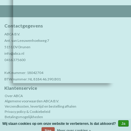
Contactgegevens
ABCA B.V.
Ant. van Leeuwenhoekweg 7
5151 DV Drunen
info@abca.nl
0416 375600
KvK nummer: 18042704
BTW nummer: NL 8184.46.390.B01
Klantenservice
Over ABCA
Algemene voorwaarden ABCA B.V.
Verzendkosten, levertijd en bestelling afhalen
Privacy policy & Cookiebeleid
Betalingsmogelijkheden
Retourneren
Wij slaan cookies op om onze website te verbeteren. Is dat akkoord?
Ja
Sample aanvraag, bezoek showroom óf vertegenwoordiger?
(0)
| €0,00
Nee
Meer over cookies »