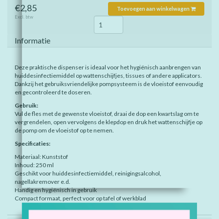
€2,85
Toevoegen aan winkelwagen
Excl. btw
Informatie
Deze praktische dispenser is ideaal voor het hygiënisch aanbrengen van
huiddesinfectiemiddel op wattenschijfjes, tissues of andere applicators.
Dankzij het gebruiksvriendelijke pompsysteem is de vloeistof eenvoudig
en gecontroleerd te doseren.
Gebruik:
Vul de fles met de gewenste vloeistof, draai de dop een kwartslag om te
vergrendelen, open vervolgens de klepdop en druk het wattenschijfje op
de pomp om de vloeistof op te nemen.
Specificaties:
Materiaal: Kunststof
Inhoud: 250 ml
Geschikt voor huiddesinfectiemiddel, reinigingsalcohol,
nagellakremover e.d.
Handig en hygiënisch in gebruik
Compact formaat, perfect voor op tafel of werkblad