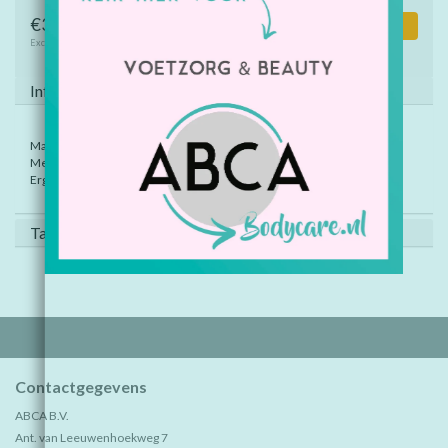
€38,65
Toevoegen aan winkelwagen
Excl. btw
Informatie
Materiaal: RVS
Met diamant coating.
Ergonomisch model.
Tags (0)
Contactgegevens
ABCA B.V.
Ant. van Leeuwenhoekweg 7