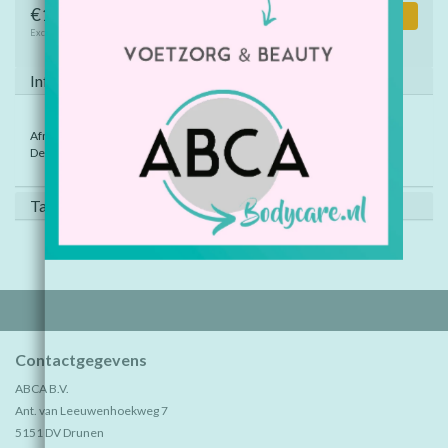
€1,50
Toevoegen aan winkelwagen
Excl. btw
Informatie
Afm. ei: hoogte 10 cm x breedte 6 cm.
De eieren worden assorti kleur en dino figuren geleverd.
Tags (0)
Contactgegevens
ABCA B.V.
Ant. van Leeuwenhoekweg 7
5151 DV Drunen