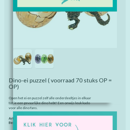
Dino-ei puzzel ( voorraad 70 stuks OP =
OP)
Open het ei en puzzel zelf alle onderdeeltjes in elkaar
tot je een gevaarlijke dino hebt! Een onwijs leuk kado
voor alle dino fans.
Artikelnummer:
7802
Beschikbaarheid:
Op voorraad