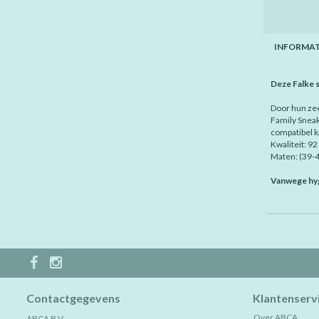
INFORMAT
Deze Falke so
Door hun zee
Family Sneak
compatibel k
Kwaliteit: 9
Maten: (39-4
Vanwege hyg
Contactgegevens
Klantenserv
Over ABCA
ABCA B.V.