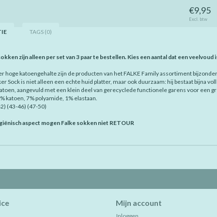
€9,95
Excl. btw
IE
TAGS (0)
kken zijn alleen per set van 3 paar te bestellen. Kies een aantal dat een veelvoud is va
r hoge katoengehalte zijn de producten van het FALKE Family assortiment bijzonder
er Sock is niet alleen een echte huid platter, maar ook duurzaam: hij bestaat bijna
atoen, aangevuld met een klein deel van gerecyclede functionele garens voor een gr
2 % katoen, 7% polyamide, 1% elastaan.
2) (43-46) (47-50)
iënisch aspect mogen Falke sokken niet RETOUR
ice
Mijn account
Inloggen