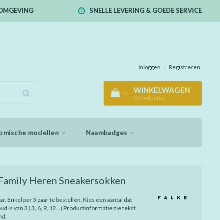
E OMGEVING
SNELLE LEVERING & GOEDE SERVICE
Inloggen
|
Registreren
WINKELWAGEN
0
Producten
omische modellen
Naambadges
 Family Heren Sneakersokken
aar. Enkel per 3 paar te bestellen. Kies een aantal dat
d is van 3 ( 3, 6, 9, 12...) Productinformatie zie tekst
nd.