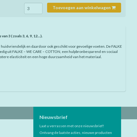
Toevoegen aan winkelwagen
n 3 ( zoals 3, 6, 9, 12...).
 huidvriendelijk en daardoor ook geschikt voor gevoelige voeten. De FALKE
 volledig uit FALKE – WE CARE – COTTON, een hulpbronbesparend en sociaal
otere elasticiteit en een hoge duurzaamheid van het materiaal.
Nieuwsbrief
Laat u verrassen met onze nieuwsbrief!
Ontvang de laatste acties, nieuwe producten