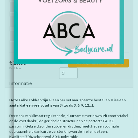
Maat: 43-46, Kleur: barolo 8596
Maat: 43-46, Kleur: dark navy 6370
Maat: 43-46, Kleur: black 3000
€16,55
Toevoegen aan winkelwagen
Excl. btw
Informatie
Deze Falke sokken zijn alleen per set van 3 paar te bestellen. Kies een
aantal dat een veelvoud is van 3 ( zoals 3, 6, 9, 12...).
Deze sok van klimaat regulerende, duurzame merinowol zit comfortabel
op de voet dankzij de geribbelde structuur en de perfecte FALKE
pasvorm. Gebreid zonder rubberen draden, heeft het een optimale
duurzaamheid dankzij de versterking van de hiel en de teen.
Kwaliteit: 70% scheerwol, 30 % polyamide.