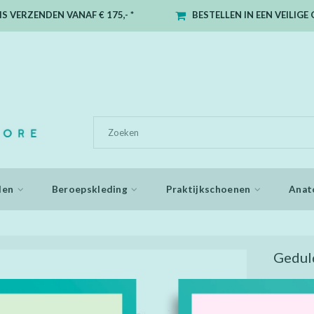
S VERZENDEN VANAF € 175,- *
BESTELLEN IN EEN VEILIG
den
Beroepskleding
Praktijkschoenen
Anat
Geduld
Probeer het
Een leuke 
designs ge