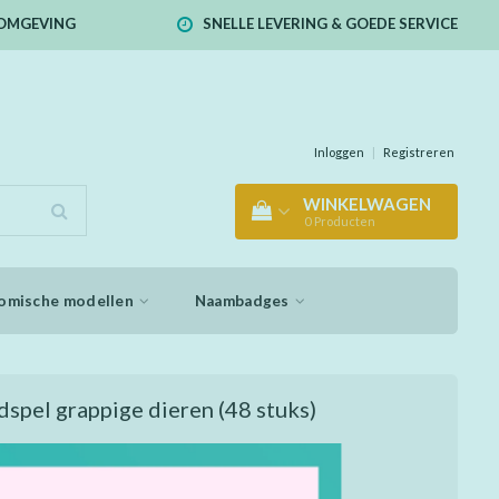
E OMGEVING
SNELLE LEVERING & GOEDE SERVICE
Inloggen
|
Registreren
WINKELWAGEN
0
Producten
omische modellen
Naambadges
spel grappige dieren
(48 stuks)
 kogeltje op zijn plekje te krijgen. Gaat dat lukken???
geduldspelletje in dierenvorm. Afm. ca. 7 cm. Assorti
leverd