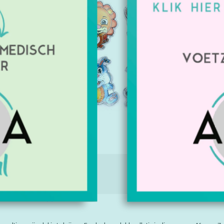
Artikelnu
Beschikbaa
€18,65
Excl. btw
IE
TAGS (0)