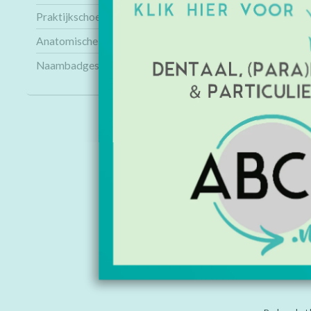
Praktijkschoenen
Anatomische modellen
Naambadges
INFORMAT