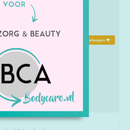
mmer:
8798
rheid:
Op voorraad
Toevoegen aan winkelwagen