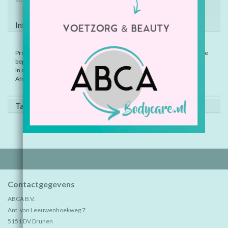
Excl. btw
Informatie
Probeer de balletjes op z'n plek te krijgen. Leuk spelletje om je geduld te
beproeven!
In diverse designs, assorti geleverd.
Afmeting ca: 4,2 cm.
Tags (0)
Contactgegevens
ABCA B.V.
Ant. van Leeuwenhoekweg 7
5151 DV Drunen