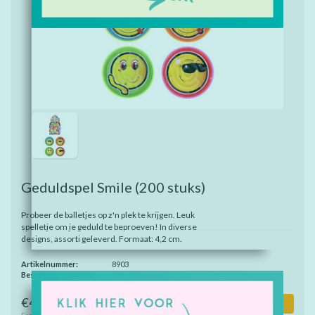
Geduldspel Smile
(200 stuks)
Probeer de balletjes op z'n plek te krijgen. Leuk
spelletje om je geduld te beproeven! In diverse
designs, assorti geleverd. Formaat: 4,2 cm.
Artikelnummer:
8903
Beschikbaarheid:
Op voorraad
€47,00
Toevoegen aan winkelwagen