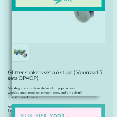
Glitter shakers set á 6 stuks ( Voorraad 5
sets OP=OP)
Met de glitters uit deze shakers kun je jouw crea
werkjes super mooi op- pimpen! Eenvoudig in gebruik
en in 6 mooie kleuren.
Artikelnummer:
7326
Beschikbaarheid:
Op voorraad