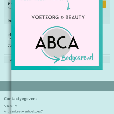
€4,10
Toevoegen aan winkelwagen
Excl. btw
Informatie
Inhoud: 15 gram per potje.
Een set bevat 6 potjes glitters.
Tip: strooi wat glitters over de nog natte foam clay..
Tags (0)
Contactgegevens
ABCA B.V.
Ant. van Leeuwenhoekweg 7