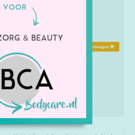
mmer:
8919
rheid:
Op voorraad
Toevoegen aan winkelwagen