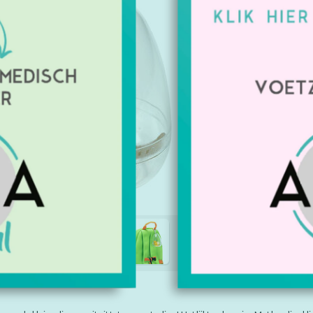
x 12,5 cm.
Artikelnu
Beschikbaa
€1,55
Excl. btw
IE
TAGS (0)