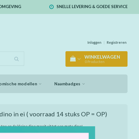
E OMGEVING
SNELLE LEVERING & GOEDE SERVICE
Inloggen
|
Registreren
WINKELWAGEN
0
Producten
omische modellen
Naambadges
dino in ei ( voorraad 14 stuks OP = OP)
toe en de kleine dino groeit uit tot een grote dino!
el magie.. Met handige klip om aan bijv. je tas te
diverse uitvoeringen, assorti geleverd. Afm. ei ca. 6,5