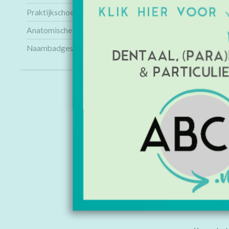
Praktijkschoenen
Anatomische modellen
Naambadges
INFORMAT