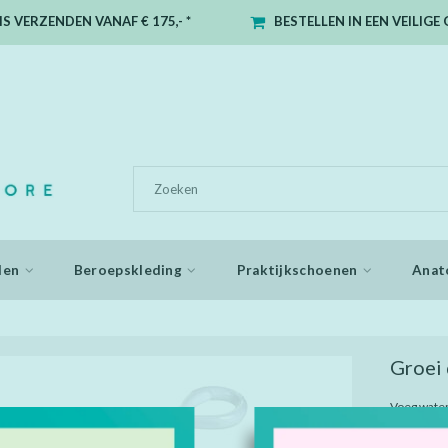
S VERZENDEN VANAF € 175,- *
BESTELLEN IN EEN VEILIG
den
Beroepskleding
Praktijkschoenen
Anat
Groei 
Voeg water 
Het lijkt w
hangen. In 