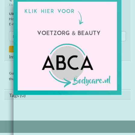
Niet op voorraad
Excl. btw
Uitverkocht
Houd mij op de hoogte wanneer dit product weer op voorraad is
E-mail
Hou me op de hoogte
Informatie
Gummen met wilde dieren als thema. Leuk voor school en
Assorti geleverd. Afm. ca. 5 cm.
thuis.
Tags (0)