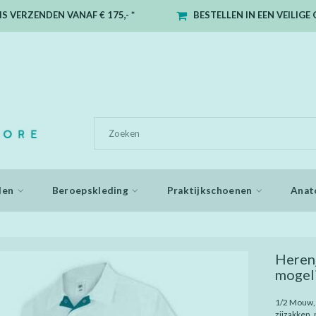
S VERZENDEN VANAF € 175,- *
BESTELLEN IN EEN VEILIG
den
Beroepskleding
Praktijkschoenen
Anat
Herenj
mogel
1/2 Mouw, 
zijzakken,