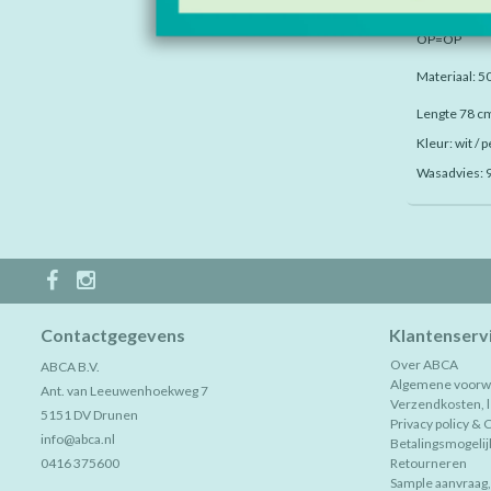
Beschikbare
Maat XL,1x
OP=OP
Materiaal: 5
Lengte 78 c
Kleur: wit / p
Wasadvies: 9
Contactgegevens
Klantenserv
Over ABCA
ABCA B.V.
Algemene voorw
Ant. van Leeuwenhoekweg 7
Verzendkosten, le
5151 DV Drunen
Privacy policy & 
info@abca.nl
Betalingsmogeli
0416 375600
Retourneren
Sample aanvraag