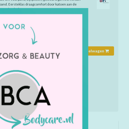
ijpand. Eersteklas draagcomfort door katoen aan de
 van het jasje.
mmer:
1666.485.2177
rheid:
Op voorraad
24,35
Toevoegen aan winkelwagen