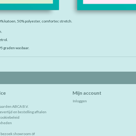
 maten:
0% katoen, 50% polyester, comfortec stretch.
m.
etrol.
5 graden wasbaar.
ice
Mijn account
Inloggen
aarden ABCA B.V.
vertijd en bestelling afhalen
Cookiebeleid
jkheden
, bezoek showroom óf