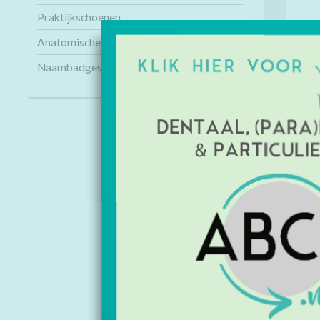
Praktijkschoenen
Anatomische modellen
Naambadges
INFORMAT