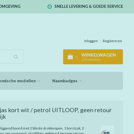
E OMGEVING
SNELLE LEVERING & GOEDE SERVICE
Inloggen
|
Registreren
WINKELWAGEN
0
Producten
omische modellen
Naambadges
as kort wit / petrol UITLOOP, geen retour
ijk
liggend boord met 2 blinde drukknopen, 1 borstzak, 2
 pas om voorpand, zijsplitten, gekleurd garneersel aan