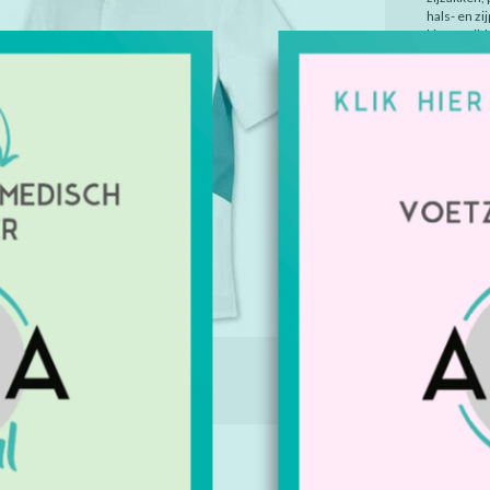
hals- en z
binnenzijde
Artikelnu
Beschikbaa
€
€32,45
Excl. btw
IE
TAGS (0)