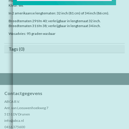
Materiaal: 45% katoen, 42% polyester, 3% elastolefin.
Kleur: wit
In 2 amerikaanse lengtematen: 32 inch (81 cm) of 34 inch (86 cm).
Breedtematen 29 t/m 40; verkrijgbaar in lengtemaat 32 inch.
Breedtematen 31 t/m 38; verkrijgbaar in lengtemaat 34 inch.
Wasadvies: 95 graden wasbaar
Tags (0)
Contactgegevens
ABCA B.V.
Ant. van Leeuwenhoekweg 7
5151 DV Drunen
info@abca.nl
0416 375600