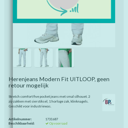
Herenjeans Modern Fit UITLOOP, geen
retour mogelijk
Stretch comfort five pocket jeans met smal silhouet. 2
zij-zakken met sierstiksel, 1 horloge zak, klinknagels.
Geschikt voor industriewas.
Artikelnummer:
1733.687
Beschikbaarheid:
Op voorraad