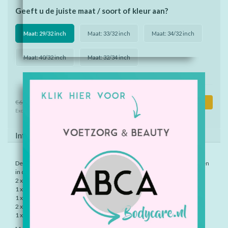
Geeft u de juiste maat / soort of kleur aan?
Maat: 29/32 inch
Maat: 33/32 inch
Maat: 34/32 inch
Maat: 40/32 inch
Maat: 32/34 inch
€49,50
€60,95
Toevoegen aan winkelwagen
Excl. btw
Informatie
De broek in deze stof is een uitlopend model, laatste beschikbare maten
in deze uitvoering:
2 x maat 29/ 32
1 x maat 33/32
1 x maat 32/34
2 x maat 34/32
1 x maat 40/32