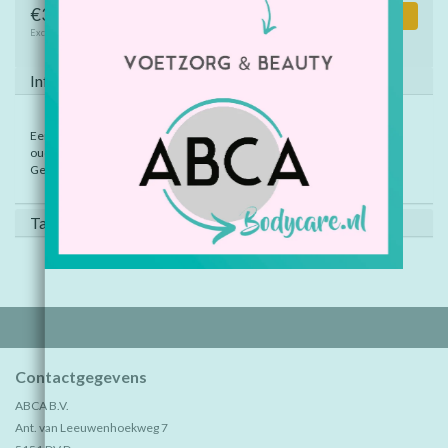
€30,25
Toevoegen aan winkelwagen
Excl. btw
Informatie
Een dolkomisch verhaal met fijne droge humor, die iedereen, jong en
oud, zal waarderen. Gelamineerd, 12 platen.
Geschikt vanaf 2 jaar.
Tags (0)
Contactgegevens
ABCA B.V.
Ant. van Leeuwenhoekweg 7