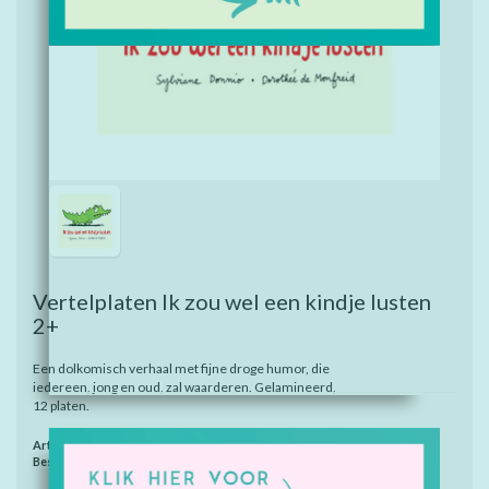
Vertelplaten Ik zou wel een kindje lusten
2+
Een dolkomisch verhaal met fijne droge humor, die
iedereen, jong en oud, zal waarderen. Gelamineerd,
12 platen.
Artikelnummer:
48012
Beschikbaarheid:
Op voorraad