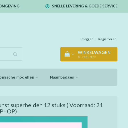
E OMGEVING
SNELLE LEVERING & GOEDE SERVICE
Inloggen
|
Registreren
WINKELWAGEN
0
Producten
omische modellen
Naambadges
nst superhelden 12 stuks ( Voorraad: 21
OP=OP)
en design! Gebruik het plastic stokje om het zwart
n. Resultaat: een prachtige tekening met felle