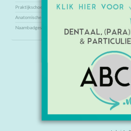
Praktijkschoenen
Anatomische modellen
Naambadges
INFORMAT