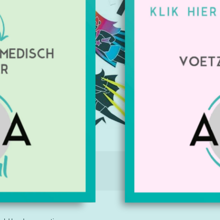
kleuren. P
jouw supe
Artikelnu
Beschikbaa
€4,64
Excl. btw
IE
TAGS (0)