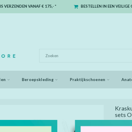
S VERZENDEN VANAF € 175,- *
BESTELLEN IN EEN VEILIG
den
Beroepskleding
Praktijkschoenen
Anat
Krasku
sets 
Kras je eig
weg te hale