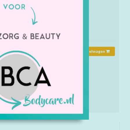
laats er een magneetje achter ( zelfklevend) en plaats
rheld!
mmer:
7588
rheid:
Op voorraad
Toevoegen aan winkelwagen