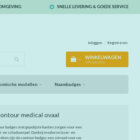
E OMGEVING
SNELLE LEVERING & GOEDE SERVICE
Inloggen
|
Registreren
WINKELWAGEN
0
Producten
omische modellen
Naambadges
ontour medical ovaal
ur badges met gepolijste kanten zorgen voor een
cht- en schaduwspel. Dankzij moderne laser- en
eken zijn de contour badges een sieraad voor uw