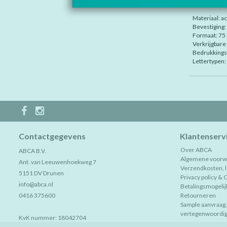
Model laserc
Materiaal: ac
Bevestiging
Formaat: 75
Verkrijgbare 
Bedrukkingsk
Lettertypen:
Contactgegevens
Klantenserv
Over ABCA
ABCA B.V.
Algemene voorw
Ant. van Leeuwenhoekweg 7
Verzendkosten, le
5151 DV Drunen
Privacy policy & 
info@abca.nl
Betalingsmogeli
0416 375600
Retourneren
Sample aanvraag
vertegenwoordig
KvK nummer: 18042704