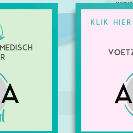
personeel
Artikelnu
Beschikbaa
Geeft u 
Kleur: i
€23,50
Excl. btw
IE
TAGS (0)