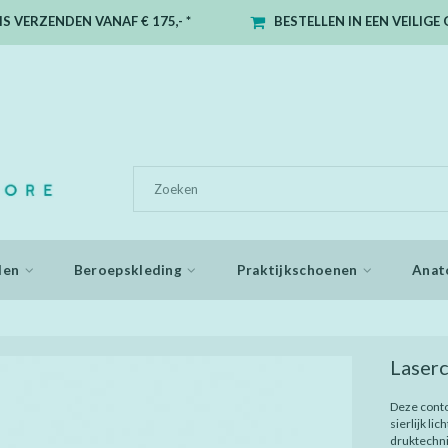
S VERZENDEN VANAF € 175,- *
BESTELLEN IN EEN VEILIG
den
Beroepskleding
Praktijkschoenen
Anat
Laserc
Deze conto
sierlijk li
druktechni