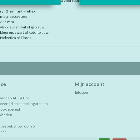
ontour medical is uitsluitend geschikt voor naamsopdruk, geen logo's mogelijk.
ryl, 2 mm, anti- reflex.
: magneetsysteem.
 x 25 mm.
vlakkleuren: wit of ijsblauw.
leuren: zwart of kobaltblauw
 Helvetica of Times.
ice
Mijn account
Inloggen
aarden ABCA B.V.
vertijd en bestelling afhalen
Cookiebeleid
jkheden
, bezoek showroom óf
er?