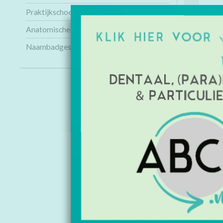
Praktijkschoenen
Anatomische modellen
Naambadges
INFORMAT