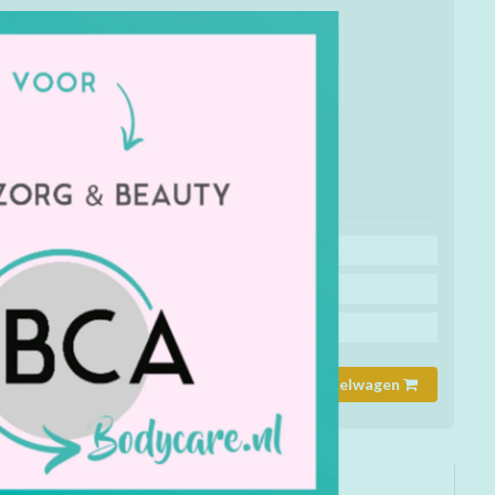
!
mmer:
LC003
rheid:
Op voorraad
de juiste maat / soort of kleur aan?
jsblauw
Kleur: wit
Koop 5 voor €13,95 per stuk en bespaar 41%
Koop 10 voor €13,45 per stuk en bespaar 43%
Koop 20 voor €12,45 per stuk en bespaar 47%
Toevoegen aan winkelwagen