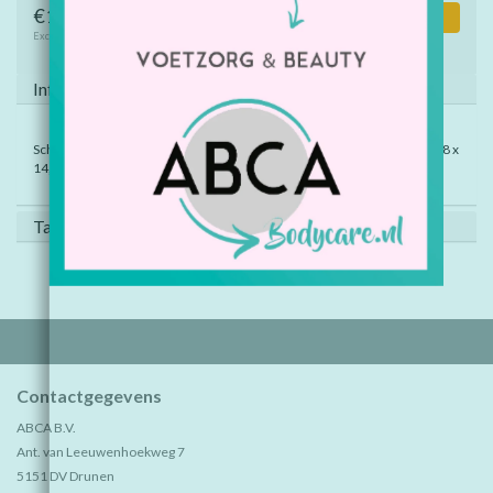
€1,50
Toevoegen aan winkelwagen
Excl. btw
Informatie
Schrijf en teken steeds opnieuw... Dat gaat nooit vervelen! Afm. ca. 11,8 x
14,5 cm. Geschikt vanaf 3 jaar.
Tags (0)
Contactgegevens
ABCA B.V.
Ant. van Leeuwenhoekweg 7
5151 DV Drunen