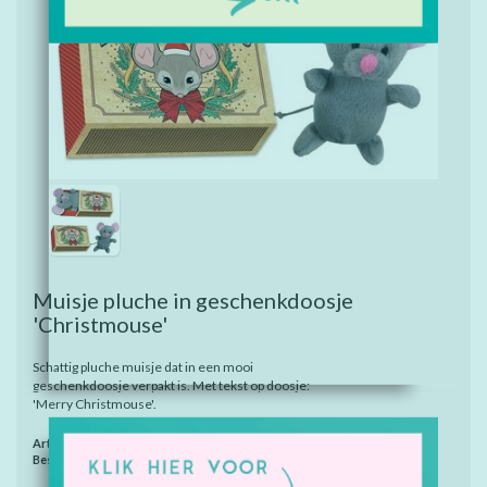
Muisje pluche in geschenkdoosje
'Christmouse'
Schattig pluche muisje dat in een mooi
geschenkdoosje verpakt is. Met tekst op doosje:
'Merry Christmouse'.
Artikelnummer:
8772
Beschikbaarheid:
Op voorraad