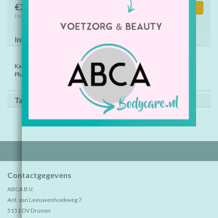
€2,50
Toevoegen aan winkelwagen
Excl. btw
Informatie
Kartonnen schuifdoosje, afmeting 12 x 8 x 4,5.
Pluche muisje:11 cm.
Tags (0)
Contactgegevens
ABCA B.V.
Ant. van Leeuwenhoekweg 7
5151 DV Drunen