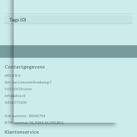
Tags (0)
Contactgegevens
ABCA B.V.
Ant. van Leeuwenhoekweg 7
5151 DV Drunen
info@abca.nl
0416 375600
KvK nummer: 18042704
BTW nummer: NL 8184.46.390.B01
Klantenservice