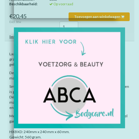
Beschikbaarheid:
Op voorraad
€20,45
Toevoegen aan winkelwagen
Excl. btw
Informatie
Laat je creativiteit los met SmartMax My First Totem. Creëer je eigen
grappige totem, of bouw één van de 24 opdrachten na met de meest
gekke constructies.
De extra-large SmartMax onderdelen helpen jonge kinderen om de
magie van het magnetisme op een veilige manier te ontdekken.
SmartMax My First Totem bevat 8 onderdelen en 24 opdrachtkaarten, en
is geschikt voor kinderen vanaf 18 maanden.
De verschillende onderdelen verschillen van elkaar en bestaan uit:
magnetische blokken, vormen met geluid, figuren met twee gezichten
en verschillende texturen.
Met SmartMax My First Totem is er geen sprake van verveling, maar wel
garantie tot uren speel- en ontdekkingsplezier!
HXBXD: 240mm x 240 mm x 60 mm.
Gewicht: 560 gram.