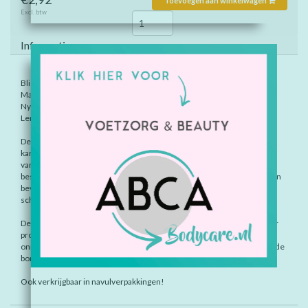
Toevoegen aan winkelwagen
Excl. btw
Informatie
Blister verpakking: geel
Maat: 0,7 mm
Nylon doorsnede: 3,5
Lengte staal: 13,0
De interdental brushes van Stoddard hebben een origineel en
karakteristiek design. De borsteltjes zijn ergonomisch in gebruik
vanwege zijn comfortabele grip. Elk borsteltje heeft zijn eigen
beschermkapje dat tevens dienst kan doen als verlenging van de grip en
bevat een roestvrijstalen kern met plastic bedekt, om galvanische
schokjes te voorkomen.
De verbinding tussen de grip en het borsteltje is door een revolutionair
productieproces zo vervaardigd dat scheiding van beide delen
onmogelijk is. Door het gebruik van diverse kleuren zijn de maten van de
borsteltjes gemakkelijk te herkennen.
Ook verkrijgbaar in navulverpakkingen!