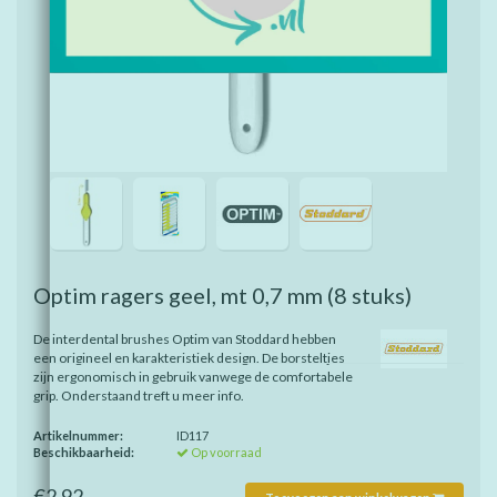
Optim ragers geel, mt 0,7 mm
(8 stuks)
De interdental brushes Optim van Stoddard hebben
een origineel en karakteristiek design. De borsteltjes
zijn ergonomisch in gebruik vanwege de comfortabele
grip. Onderstaand treft u meer info.
Artikelnummer:
ID117
Beschikbaarheid:
Op voorraad
€2,92