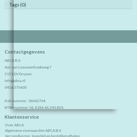
Tags (0)
Contactgegevens
ABCA B.V.
Ant. van Leeuwenhoekweg 7
5151 DV Drunen
info@abca.nl
0416 375600
KvK nummer: 18042704
BTW nummer: NL 8184.46.390.B01
Klantenservice
Over ABCA
Algemene voorwaarden ABCA B.V.
Verzendkosten, levertijd en bestelling afhalen