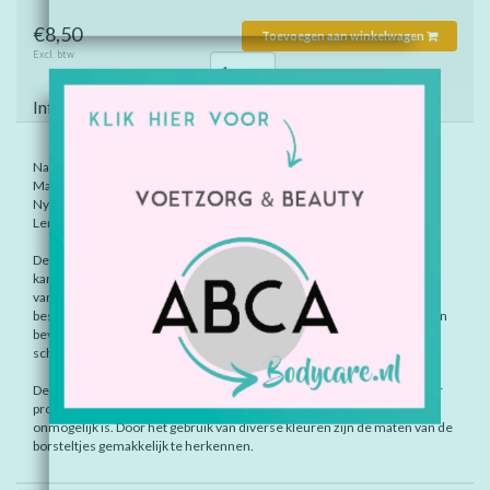
€8,50
Toevoegen aan winkelwagen
Excl. btw
Informatie
Navulling: grijs.
Maat: 1,3 mm
Nylon doorsnede: 9,0
Lengte staal: 13,0
De interdental brushes van Stoddard hebben een origineel en
karakteristiek design. De borsteltjes zijn ergonomisch in gebruik
vanwege zijn comfortabele grip. Elk borsteltje heeft zijn eigen
beschermkapje dat tevens dienst kan doen als verlenging van de grip en
bevat een roestvrijstalen kern met plastic bedekt, om galvanische
schokjes te voorkomen.
De verbinding tussen de grip en het borsteltje is door een revolutionair
productieproces zo vervaardigd dat scheiding van beide delen
onmogelijk is. Door het gebruik van diverse kleuren zijn de maten van de
borsteltjes gemakkelijk te herkennen.