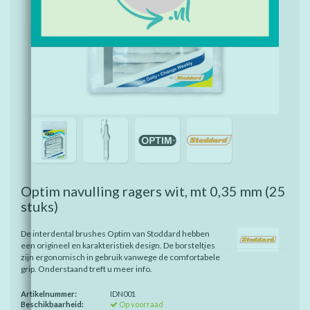
Optim navulling ragers wit, mt 0,35 mm
(25
stuks)
De interdental brushes Optim van Stoddard hebben
een origineel en karakteristiek design. De borsteltjes
zijn ergonomisch in gebruik vanwege de comfortabele
grip. Onderstaand treft u meer info.
Artikelnummer:
IDN001
Beschikbaarheid:
Op voorraad