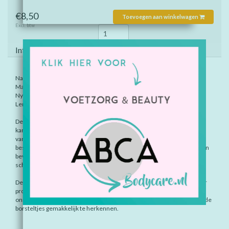
€8,50
Toevoegen aan winkelwagen
Excl. btw
Informatie
Navulling: wit
Maat: 0,35 mm
Nylon doorsnede: 1,6
Lengte staal: 10,0
De interdental brushes van Stoddard hebben een origineel en
karakteristiek design. De borsteltjes zijn ergonomisch in gebruik
vanwege zijn comfortabele grip. Elk borsteltje heeft zijn eigen
beschermkapje dat tevens dienst kan doen als verlenging van de grip en
bevat een roestvrijstalen kern met plastic bedekt, om galvanische
schokjes te voorkomen.
De verbinding tussen de grip en het borsteltje is door een revolutionair
productieproces zo vervaardigd dat scheiding van beide delen
onmogelijk is. Door het gebruik van diverse kleuren zijn de maten van de
borsteltjes gemakkelijk te herkennen.