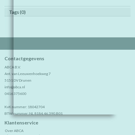
Tags (0)
Contactgegevens
ABCA B.V.
Ant. van Leeuwenhoekweg 7
5151 DV Drunen
info@abca.nl
0416 375600
KvK nummer: 18042704
BTW nummer: NL 8184.46.390.B01
Klantenservice
Over ABCA