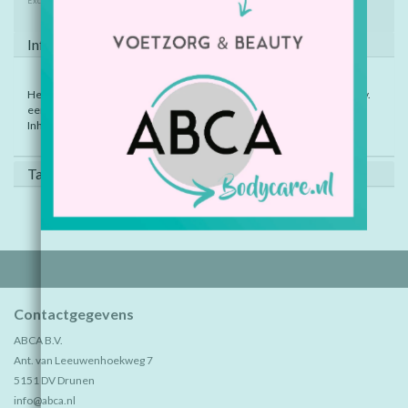
Excl. btw
Informatie
Helpt om de Striplac makkelijk van de nagels te peelen. Eventueel m.b.v.
een bokkenpootje. Vooral handig bij droge nagels.
Inhoud 8ml.
Tags (0)
Contactgegevens
ABCA B.V.
Ant. van Leeuwenhoekweg 7
5151 DV Drunen
info@abca.nl