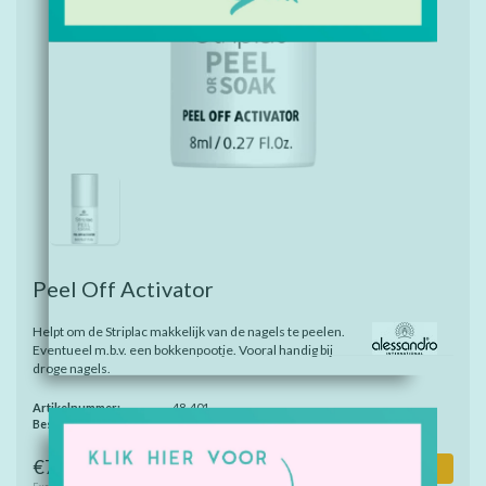
Peel Off Activator
Helpt om de Striplac makkelijk van de nagels te peelen.
Eventueel m.b.v. een bokkenpootje. Vooral handig bij
droge nagels.
Artikelnummer:
48-401
Beschikbaarheid:
Op voorraad
€7,40
Toevoegen aan winkelwagen