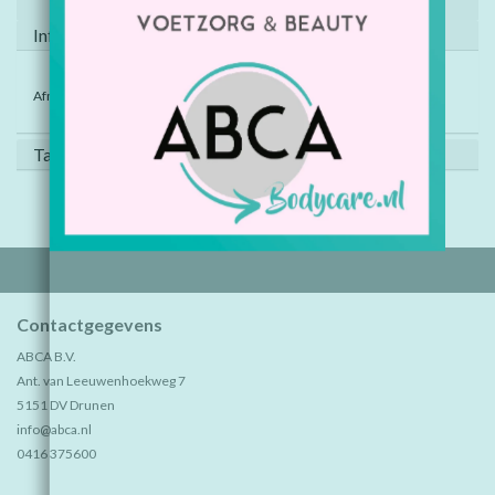
Informatie
Afm. kaartje 7,4 x 10,5 cm
Tags (0)
Contactgegevens
ABCA B.V.
Ant. van Leeuwenhoekweg 7
5151 DV Drunen
info@abca.nl
0416 375600