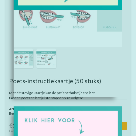
Poets-instructiekaartje
(50 stuks)
Met dit stevige kaartje kan de patiënt thuis tijdens het
tanden poetsen het juiste stappenplan volgen!
Artikelnummer:
8107
Beschikbaarheid:
Op voorraad
€12,00
Toevoegen aan winkelwagen
Excl. btw