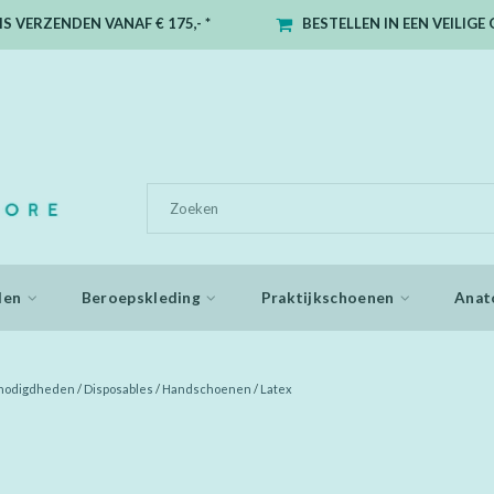
S VERZENDEN VANAF € 175,- *
BESTELLEN IN EEN VEILIG
den
Beroepskleding
Praktijkschoenen
Anat
enodigdheden
/
Disposables
/
Handschoenen
/
Latex