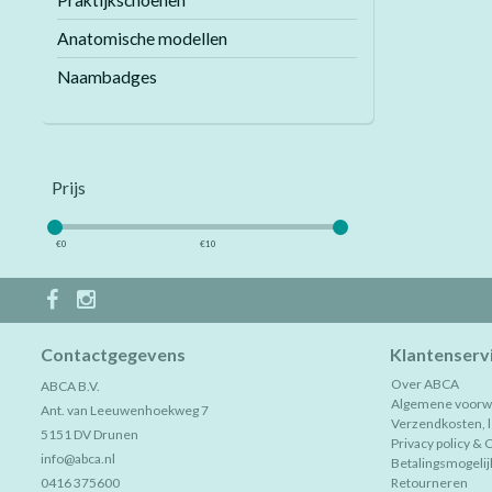
Praktijkschoenen
Anatomische modellen
Naambadges
Prijs
€
0
€
10
Contactgegevens
Klantenserv
Over ABCA
ABCA B.V.
Algemene voorw
Ant. van Leeuwenhoekweg 7
Verzendkosten, le
5151 DV Drunen
Privacy policy & 
info@abca.nl
Betalingsmogeli
0416 375600
Retourneren