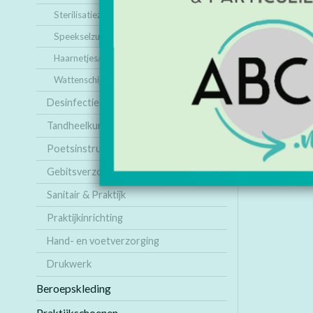
Pagina 1 van 1
Sterilisatiezakjes
Speekselzuigers
Haarnetjes/ Bandeaus
Wattenschijfjes/ staafjes
Desinfectie & reiniging
Tandheelkundige producten
Poetsinstructie
Gebitsverzorging
Sanitair & Praktijk
Praktijkinrichting
Hand- en voetverzorging
Drukwerk
Beroepskleding