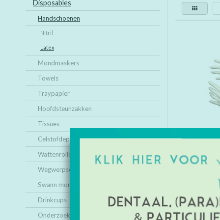
Disposables
Handschoenen
Nitril
Latex
Mondmaskers
Towels
Traypapier
Hoofdsteunzakken
Tissues
Celstofdeppers
Wattenrollen
Wegwerpschorten
Latex hand
Extra Se
Swann morton mesjes
Drinkcups
Onderzoeksbankpapier