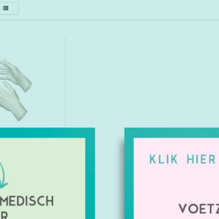
Kopen
schoen poedervrij
nsitive Akzenta
€5,75