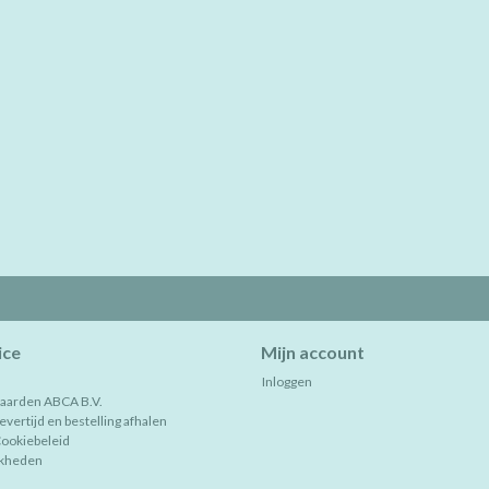
ice
Mijn account
Inloggen
aarden ABCA B.V.
vertijd en bestelling afhalen
Cookiebeleid
jkheden